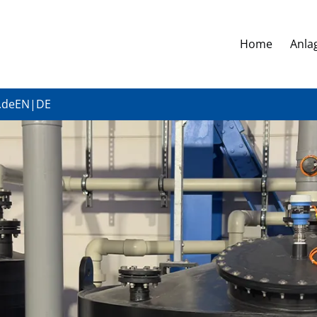
Home
Anla
.de
EN
|
DE