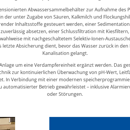
ensionierten Abwassersammelbehälter zur Aufnahme des P
n der unter Zugabe von Säuren, Kalkmilch und Flockungshil
render Inhaltsstoffe gesteuert werden, einer Sedimentationse
zuverlässig absetzen, einer Schlussfiltration mit Kiesfiltern, 
 wahlweise mit nachgeschaltetem Selektiv-Ionen-Austausche
ls letzte Absicherung dient, bevor das Wasser zurück in den K
Kanalisation gelangt.
 Anlage um eine Verdampfereinheit ergänzt werden. Das ge
hnik zur kontinuierlichen Überwachung von pH-Wert, Leitf
tet. In Verbindung mit einer modernen speicherprogrammie
zu automatisierter Betrieb gewährleistet – inklusive Alarm
oder Störungen.