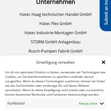
Submit an inquiry »
Unternehmen
Hatec Haag technischer Handel GmbH
Hatec Flex GmbH
Hatec Industrie-Montagen GmbH
STORM GmbH Anlagenbau
Rusch-Pumpen Fabrik GmbH
Mülheimer Glühtechnik GmbH
Einwilligung verwalten
Um dir ein optimales Erlebnis zu bieten, verwenden wir Technologien wie
Cookies, um Geräteinformationen zu speichern und/oder darauf
Helpful Links
zuzugreifen. Wenn du diesen Technologien zustimmst, können wir Daten
wie das Surfverhalten oder eindeutige IDs auf dieser Website
verarbeiten. Wenn du deine Einwilligung nicht erteilst oder zurückziehst,
Heat treatment
können bestimmte Merkmale und Funktionen beeinträchtigt werden.
Equipment
Funktional
Always active