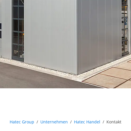
Hatec Group
/
Unternehmen
/
Hatec Handel
/
Kontakt